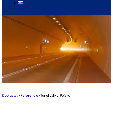
Doprastav
>
Referencie
>
Tunel Laliky, Poľsko