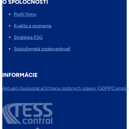
O SPOLOČNOSTI
Profil firmy
Kvalita a ocenenia
Stratégia ESG
Spoločenská zodpovednosť
INFORMÁCIE
Aktuality
Spolupráca
Ochrana osobných údajov (GDPR)
Compli