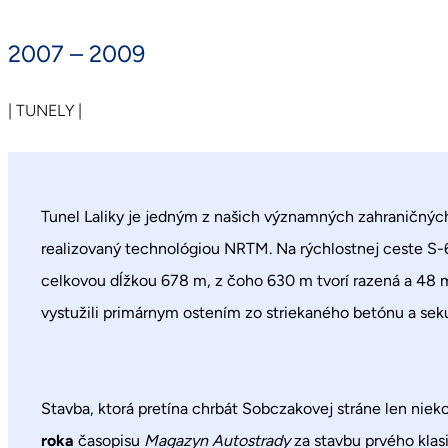
2007 – 2009
| TUNELY |
Tunel Laliky je jedným z našich významných zahraničných
realizovaný technológiou NRTM. Na rýchlostnej ceste S-
celkovou dĺžkou 678 m, z čoho 630 m tvorí razená a 48 m
vystužili primárnym ostením zo striekaného betónu a se
Stavba, ktorá pretína chrbát Sobczakovej stráne len nie
roka
časopisu
Magazyn Autostrady
za stavbu prvého klas