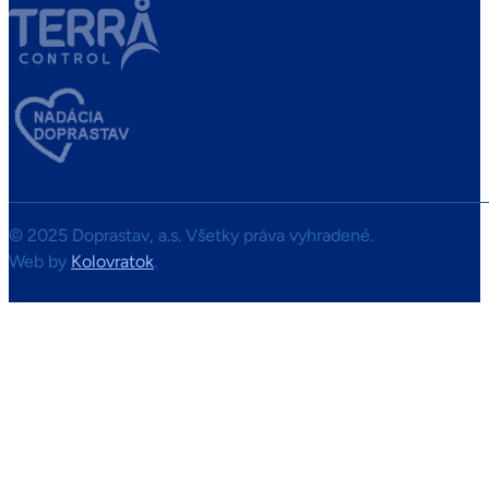
© 2025 Doprastav, a.s. Všetky práva vyhradené.
Web by
Kolovratok
.