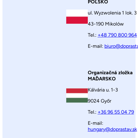
POĽSKO
ul. Wyzwolenia 1 lok. 3
43-190 Mikolów
Tel.:
+48 790 800 964
E-mail:
biuro@doprasta
Organizačná zložka
MAĎARSKO
Kálvária u. 1-3
9024 Győr
Tel.:
+36 96 55 04 79
E-mail:
hungary@doprastav.sk