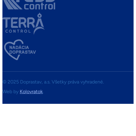
© 2025 Doprastav, a.s. Všetky práva vyhradené.
Web by
Kolovratok
.