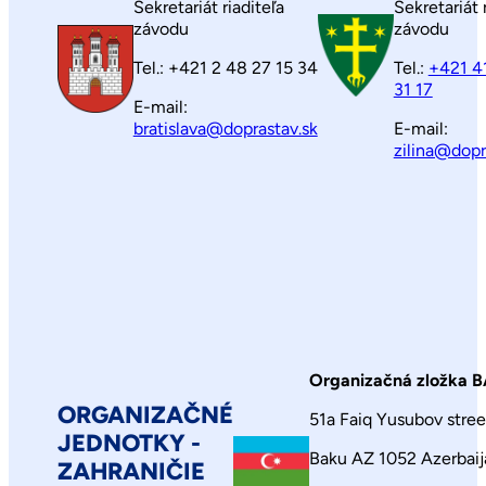
Sekretariát riaditeľa
Sekretariát 
závodu
závodu
Tel.: +421 2 48 27 15 34
Tel.:
+421 4
31 17
E-mail:
bratislava@doprastav.sk
E-mail:
zilina@dopr
Organizačná zložka 
ORGANIZAČNÉ
51a Faiq Yusubov stree
JEDNOTKY -
Baku AZ 1052 Azerbaij
ZAHRANIČIE