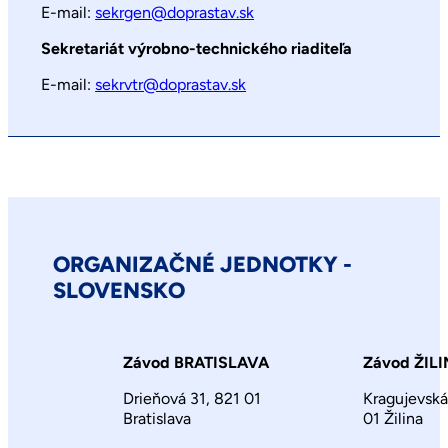
E-mail:
sekrgen@doprastav.sk
Sekretariát výrobno-technického riaditeľa
E-mail:
sekrvtr@doprastav.sk
ORGANIZAČNÉ JEDNOTKY -
SLOVENSKO
Závod BRATISLAVA
Závod ŽIL
Drieňová 31, 821 01
Kragujevská
Bratislava
01 Žilina