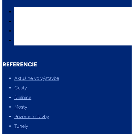
REFERENCIE
Aktuálne vo výstavbe
Cesty
Diaľnice
Mosty
Pozemné stavby
Tunely