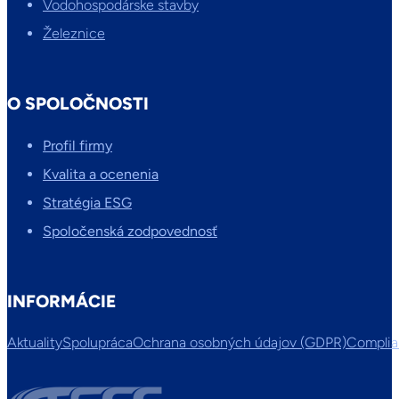
Vodohospodárske stavby
Železnice
O SPOLOČNOSTI
Profil firmy
Kvalita a ocenenia
Stratégia ESG
Spoločenská zodpovednosť
INFORMÁCIE
Aktuality
Spolupráca
Ochrana osobných údajov (GDPR)
Compli