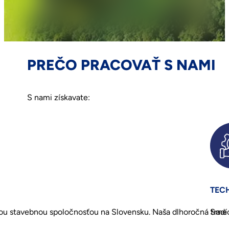
PREČO PRACOVAŤ S NAMI
S nami získavate:
TEC
šou stavebnou spoločnosťou na Slovensku. Naša dlhoročná tradíci
Sme 