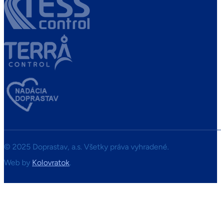
© 2025 Doprastav, a.s. Všetky práva vyhradené.
Web by
Kolovratok
.