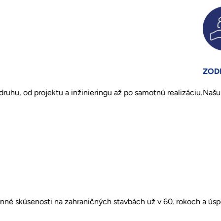
ZOD
uhu, od projektu a inžinieringu až po samotnú realizáciu.
Našu 
cenné skúsenosti na zahraničných stavbách už v 60. rokoch a ú