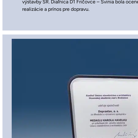
výstavby SR. Diaľnica D1 Fričovce – Svinia bola ocen
realizácie a prínos pre dopravu.