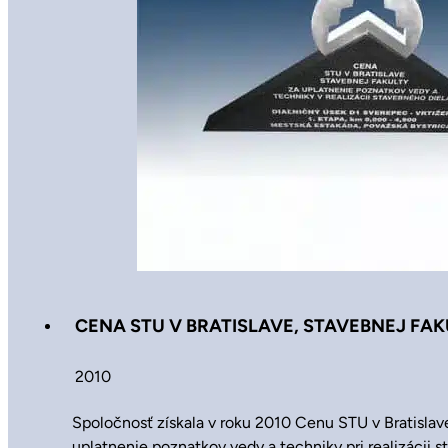
CENA STU V BRATISLAVE, STAVEBNEJ FAK
2010
Spoločnosť získala v roku 2010 Cenu STU v Bratislave
uplatnenie poznatkov vedy a techniky pri realizácii s