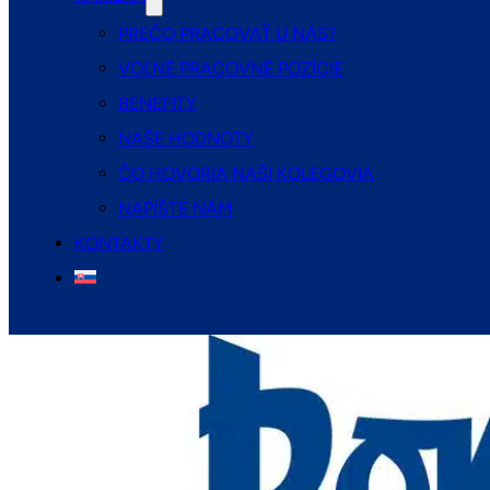
PREČO PRACOVAŤ U NÁS?
VOĽNÉ PRACOVNÉ POZÍCIE
BENEFITY
NAŠE HODNOTY
ČO HOVORIA NAŠI KOLEGOVIA
NAPÍŠTE NÁM
KONTAKTY