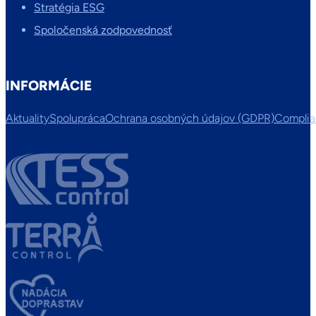
Stratégia ESG
Spoločenská zodpovednosť
INFORMÁCIE
Aktuality
Spolupráca
Ochrana osobných údajov (GDPR)
Compli