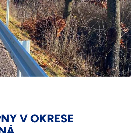
NY V OKRESE
ENÁ