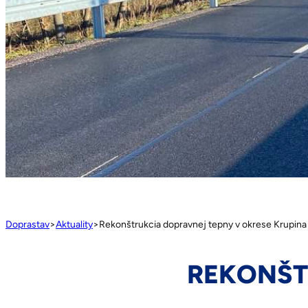
Doprastav
>
Aktuality
>
Rekonštrukcia dopravnej tepny v okrese Krupin
REKONŠT