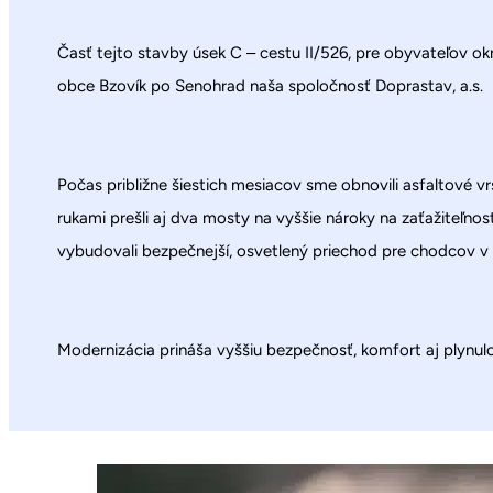
Časť tejto stavby úsek C – cestu II/526, pre obyvateľov ok
obce Bzovík po Senohrad naša spoločnosť Doprastav, a.s.
Počas približne šiestich mesiacov sme obnovili asfaltové v
rukami prešli aj dva mosty na vyššie nároky na zaťažiteľno
vybudovali bezpečnejší, osvetlený priechod pre chodcov v
Modernizácia prináša vyššiu bezpečnosť, komfort aj plynul