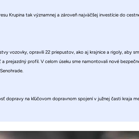
resu Krupina tak významnej a zároveň najväčšej investície do cestne
rstvy vozovky, opravili 22 priepustov, ako aj krajnice a rigoly, ab
sť a prejazdný profil. V celom úseku sme namontovali nové bezpečno
 Senohrade.
osť dopravy na kľúčovom dopravnom spojení v južnej časti kraja med