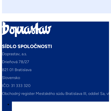
SÍDLO SPOLOČNOSTI
Doprastav, a.s.
Drieňová 78/27
821 01 Bratislava
Slovensko
IČO: 31 333 320
Obchodný register Mestského súdu Bratislava III, oddiel Sa, vl