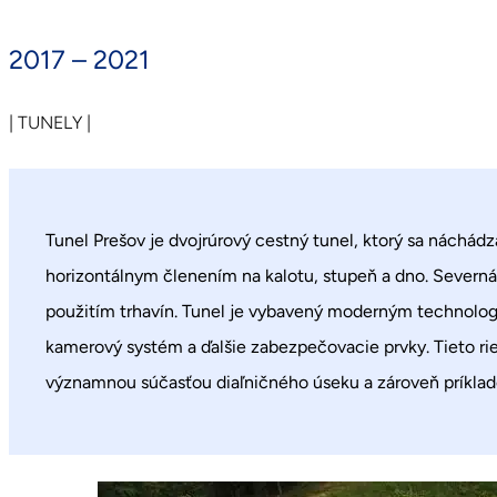
2017 – 2021
| TUNELY |
Tunel Prešov
je dvojrúrový cestný tunel, ktorý sa náchád
horizontálnym členením na kalotu, stupeň a dno.
Severná
použitím trhavín. Tunel je vybavený moderným technolog
kamerový systém a ďalšie zabezpečovacie prvky. Tieto rie
významnou súčasťou diaľničného úseku a zároveň príklad