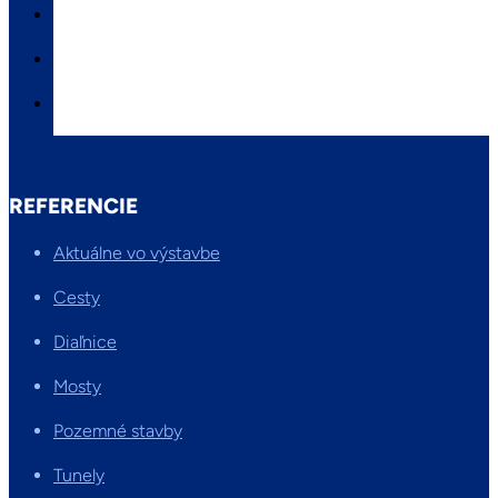
REFERENCIE
Aktuálne vo výstavbe
Cesty
Diaľnice
Mosty
Pozemné stavby
Tunely