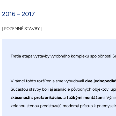
2016 – 2017
| POZEMNÉ STAVBY |
Tretia etapa výstavby výrobného komplexu spoločnosti Su
V rámci tohto rozšírenia sme vybudovali
dve jednopodla
Súčasťou stavby boli aj asanácie pôvodných objektov, úpr
skúsenosti s prefabrikáciou a ťažkými montážami
. Výni
zelenou stenou predstavujú moderný prístup k priemyseln