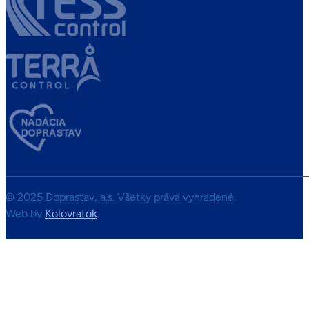
© 2025 Doprastav, a.s. Všetky práva vyhradené.
Web by
Kolovratok
.