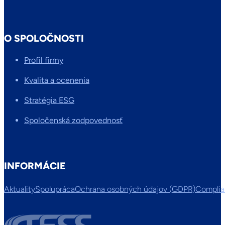
O SPOLOČNOSTI
Profil firmy
Kvalita a ocenenia
Stratégia ESG
Spoločenská zodpovednosť
INFORMÁCIE
Aktuality
Spolupráca
Ochrana osobných údajov (GDPR)
Compli