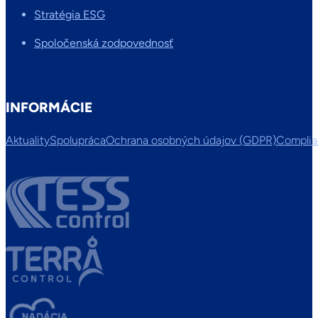
Stratégia ESG
Spoločenská zodpovednosť
INFORMÁCIE
Aktuality
Spolupráca
Ochrana osobných údajov (GDPR)
Compli