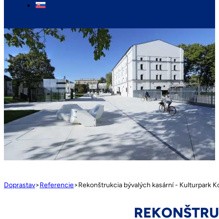
Doprastav
>
Referencie
>
Rekonštrukcia bývalých kasární - Kulturpark K
REKONŠTRUK