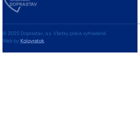
© 2025 Doprastav, a.s. Všetky práva vyhradené.
Web by
Kolovratok
.