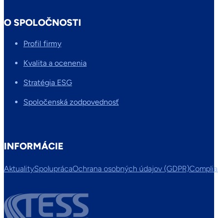
O SPOLOČNOSTI
Profil firmy
Kvalita a ocenenia
Stratégia ESG
Spoločenská zodpovednosť
INFORMÁCIE
Aktuality
Spolupráca
Ochrana osobných údajov (GDPR)
Compli