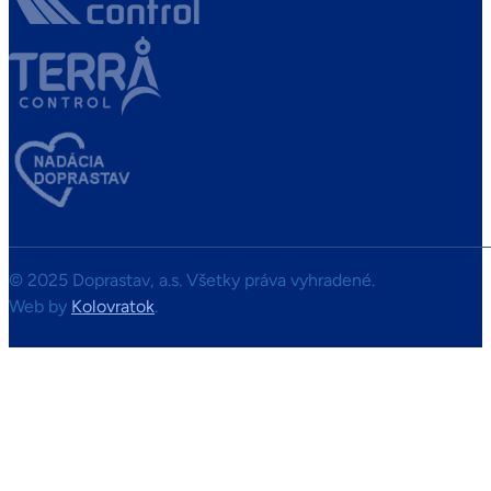
© 2025 Doprastav, a.s. Všetky práva vyhradené.
Web by
Kolovratok
.