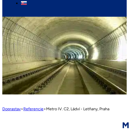
Doprastav
>
Referencie
>
Metro IV. C2, Ládví - Letňany, Praha
M