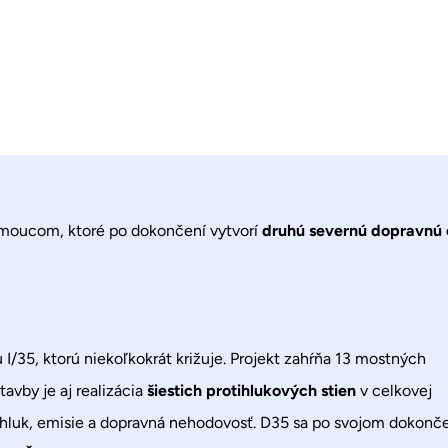
omoucom, ktoré po dokončení vytvorí
druhú severnú dopravnú 
 I/35, ktorú niekoľkokrát križuje. Projekt zahŕňa 13 mostných
vby je aj realizácia
šiestich protihlukových stien
v celkovej
i hluk, emisie a dopravná nehodovosť. D35 sa po svojom dokonč