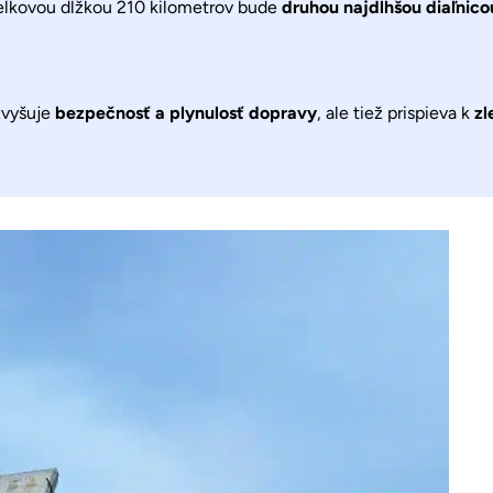
elkovou dĺžkou 210 kilometrov bude
druhou najdlhšou diaľnico
zvyšuje
bezpečnosť a plynulosť dopravy
, ale tiež prispieva k
zl