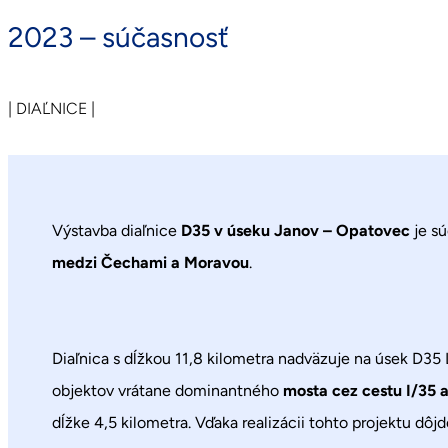
2023 – súčasnosť
| DIAĽNICE |
Výstavba diaľnice
D35 v úseku Janov – Opatovec
je s
medzi Čechami a Moravou
.
Diaľnica s dĺžkou 11,8 kilometra nadväzuje na úsek D35 
objektov vrátane dominantného
mosta cez cestu I/35 
dĺžke 4,5 kilometra. Vďaka realizácii tohto projektu dôj