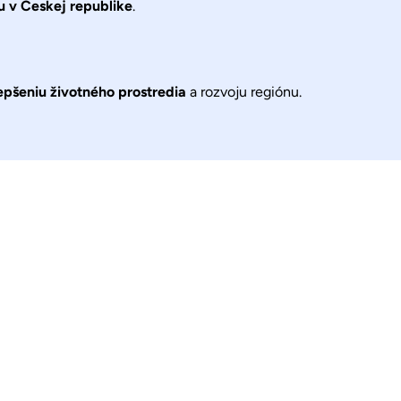
u v Českej republike
.
epšeniu životného prostredia
a rozvoju regiónu.