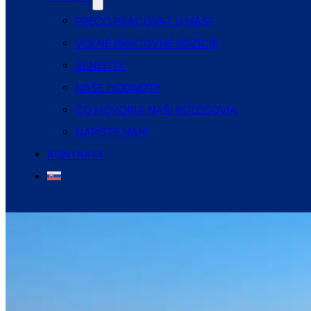
PREČO PRACOVAŤ U NÁS?
VOĽNÉ PRACOVNÉ POZÍCIE
BENEFITY
NAŠE HODNOTY
ČO HOVORIA NAŠI KOLEGOVIA
NAPÍŠTE NÁM
KONTAKTY