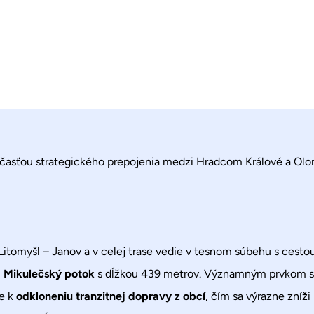
účasťou strategického prepojenia medzi Hradcom Králové a Ol
Litomyšl – Janov a v celej trase vedie v tesnom súbehu s cestou
a Mikulečský potok
s dĺžkou 439 metrov. Významným prvkom sta
de k
odkloneniu tranzitnej dopravy z obcí
, čím sa výrazne zníž