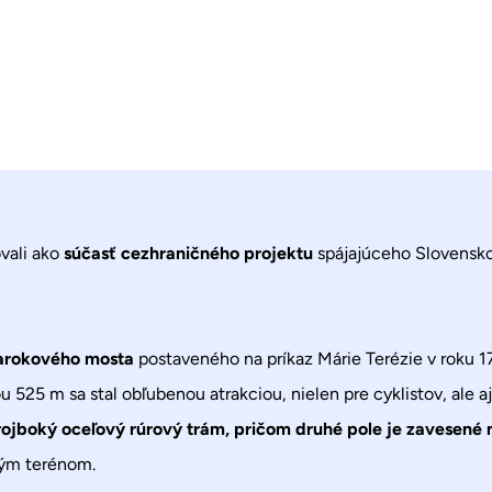
vali ako
súčasť cezhraničného projektu
spájajúceho Slovensko
 barokového mosta
postaveného na príkaz Márie Terézie v roku 1
25 m sa stal obľubenou atrakciou, nielen pre cyklistov, ale aj
trojboký oceľový rúrový trám, pričom druhé pole je zavesené na
lým terénom.