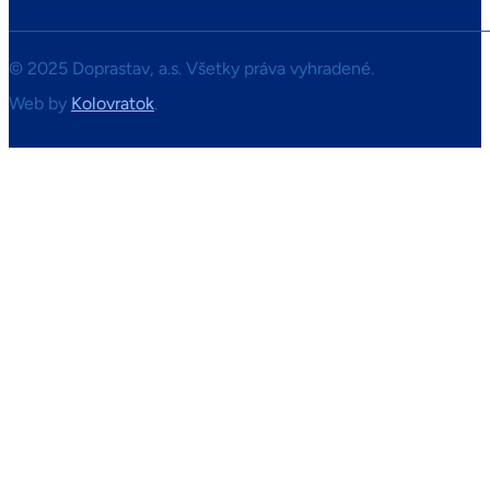
© 2025 Doprastav, a.s. Všetky práva vyhradené.
Web by
Kolovratok
.