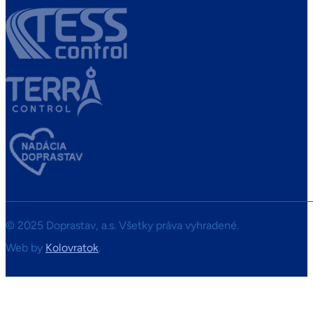
© 2025 Doprastav, a.s. Všetky práva vyhradené.
Web by
Kolovratok
.