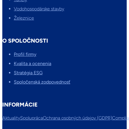
Vodohospodárske stavby
Železnice
O SPOLOČNOSTI
Profil firmy
Kvalita a ocenenia
Stratégia ESG
Spoločenská zodpovednosť
INFORMÁCIE
Aktuality
Spolupráca
Ochrana osobných údajov (GDPR)
Compli