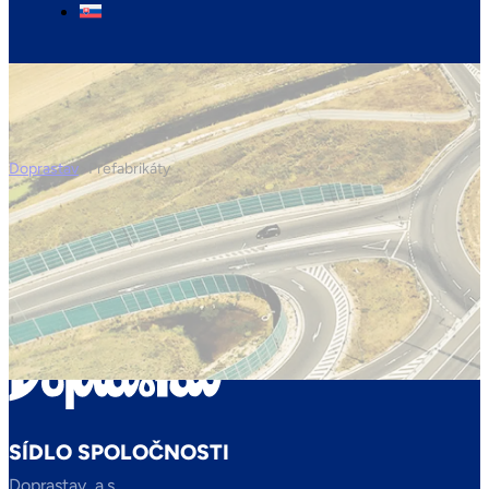
Doprastav
>
Prefabrikáty
SÍDLO SPOLOČNOSTI
Doprastav, a.s.