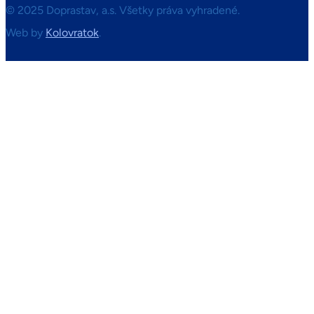
© 2025 Doprastav, a.s. Všetky práva vyhradené.
Web by
Kolovratok
.